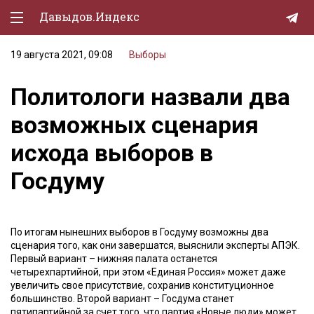
Давыдов.Индекс
19 августа 2021, 09:08
Выборы
Политическая жизнь
Политологи назвали два
Экономика
возможных сценария
Природа
исхода выборов в
Образование
Госдуму
Спорт
Культура
По итогам нынешних выборов в Госдуму возможны два
Lifestyle
сценария того, как они завершатся, выяснили эксперты АПЭК.
Первый вариант – нижняя палата останется
Мурзилка
четырехпартийной, при этом «Единая Россия» может даже
увеличить свое присутствие, сохранив конституционное
большинство. Второй вариант – Госдума станет
пятипартийной за счет того, что партия «Новые люди» может