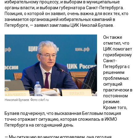
избирательному процессу, и выборам в муниципальные
органы власти, и выборам губернатора Санкт-Петербурга.
Позиция, о которой он заявил, очень важна для всех тех, кто
занимается организацией избирательных кампаний в
Петербурге, — заявил замглавы ЦИК Николай Булаев.
Он также
отметил, что
ЦИК помогает
горизбиркому
Санкт-
Петербурга с
решением
проблемных
ситуаций
практически в
постоянном
Николай Булаев. Фото: cikrf.ru
режиме.
Кроме того,
Булаев подчеркнул, что высказанная Бегловым позиция
точно отражает ситуацию, которая сложилась в ИКМО
Петербурга на сегодняшний день.
— Мы ситуацию во многом исправляем, она сегодня