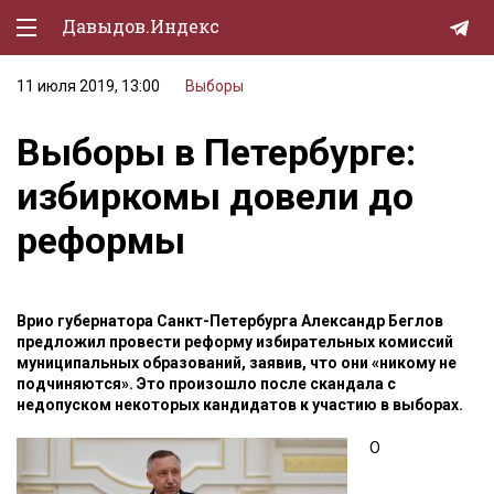
Давыдов.Индекс
11 июля 2019, 13:00
Выборы
Политическая жизнь
Выборы в Петербурге:
Экономика
избиркомы довели до
Природа
реформы
Образование
Спорт
Врио губернатора Санкт-Петербурга Александр Беглов
Культура
предложил провести реформу избирательных комиссий
муниципальных образований, заявив, что они «никому не
Lifestyle
подчиняются». Это произошло после скандала с
недопуском некоторых кандидатов к участию в выборах.
Мурзилка
О