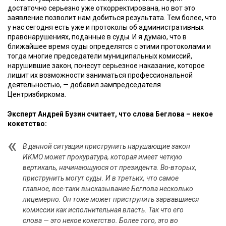
достаточно серьезно уже откорректирована, но вот это
заявление позволит нам добиться результата. Тем более, что
у нас сегодня есть уже и протоколы об административных
правонарушениях, поданные в суды. И я думаю, что в
ближайшее время суды определятся с этими протоколами и
тогда многие председатели муниципальных комиссий,
нарушившие закон, понесут серьезное наказание, которое
лишит их возможности заниматься профессиональной
деятельностью, — добавил зампредседателя
Центризбиркома.
Эксперт Андрей Бузин считает, что слова Беглова – некое
кокетство:
В данной ситуации приструнить нарушающие закон
ИКМО может прокуратура, которая имеет четкую
вертикаль, начинающуюся от президента. Во-вторых,
приструнить могут суды. И в третьих, что самое
главное, все-таки высказывание Беглова несколько
лицемерно. Он тоже может приструнить зарвавшиеся
комиссии как исполнительная власть. Так что его
слова — это некое кокетство. Более того, это во