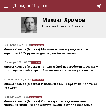
Давыдов.Индекс
Михаил Хромов
Политическая жизнь
Независимый финансовый аналитик
Экономика
Природа
10 января 2022, 13:30
,
Экономика
Михаил Хромов (Москва): Мы имеем шансы увидеть его в
Образование
коридоре 73-74 рубля за доллар, как было раньше
Спорт
15 января 2021, 09:37
,
Обо всём
Михаил Хромов (Москва): 13 трлн рублей на зарубежных счетах —
Культура
для современной открытой экономики это не так уж и много
Lifestyle
7 декабря 2020, 17:48
,
Экономика
Михаил Хромов (Москва): Инфляции в 6% не будет, но и 4% тоже
не будет
Мурзилка
16 июля 2020, 18:35
,
Экономика
Михаил Хромов (Москва): Существует риск дальнейшего
снижения инфляции в результате сжатия доходов населения