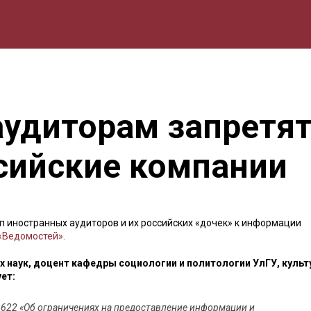
мика
Природа
Образование
Спорт
Культура
Lifestyle
удиторам запретят
сийские компании
п иностранных аудиторов и их российских «дочек» к информации
«Ведомостей».
 наук, доцент кафедры социологии и политологии УлГУ, культ
ет:
 622 «Об ограничениях на предоставление информации и