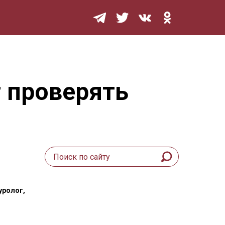
Мурзилка
 проверять
уролог,