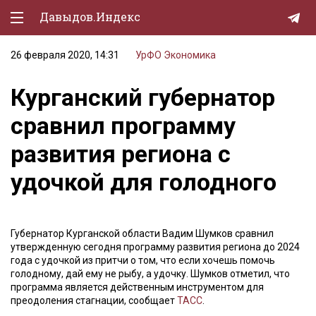
Давыдов.Индекс
26 февраля 2020, 14:31
УрФО
Экономика
Политическая жизнь
Курганский губернатор
Экономика
сравнил программу
Природа
развития региона с
Образование
удочкой для голодного
Спорт
Культура
Губернатор Курганской области Вадим Шумков сравнил
Lifestyle
утвержденную сегодня программу развития региона до 2024
года с удочкой из притчи о том, что если хочешь помочь
Мурзилка
голодному, дай ему не рыбу, а удочку. Шумков отметил, что
программа является действенным инструментом для
преодоления стагнации, сообщает
ТАСС
.