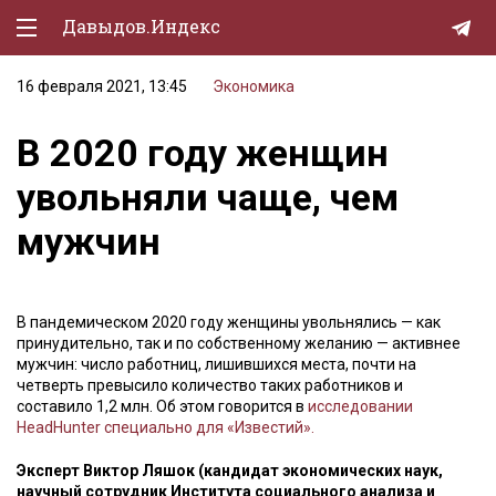
Давыдов.Индекс
16 февраля 2021, 13:45
Экономика
Политическая жизнь
В 2020 году женщин
Экономика
увольняли чаще, чем
Природа
мужчин
Образование
Спорт
В пандемическом 2020 году женщины увольнялись — как
Культура
принудительно, так и по собственному желанию — активнее
мужчин: число работниц, лишившихся места, почти на
Lifestyle
четверть превысило количество таких работников и
составило 1,2 млн. Об этом говорится в
исследовании
Мурзилка
HeadHunter специально для «Известий».
Эксперт Виктор Ляшок (кандидат экономических наук,
научный сотрудник Института социального анализа и