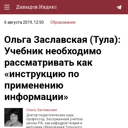
Давыдов.Индекс
6 августа 2019, 12:50
Образование
Политическая жизнь
Ольга Заславская (Тула):
Экономика
Учебник необходимо
Природа
рассматривать как
Образование
«инструкцию по
Спорт
применению
Культура
информации»
Lifestyle
Мурзилка
Ольга Заславская
Доктор педагогических наук,
профессор, Заслуженный учитель
школы РФ, зав.кафедрой теории и
методики образования Тульского