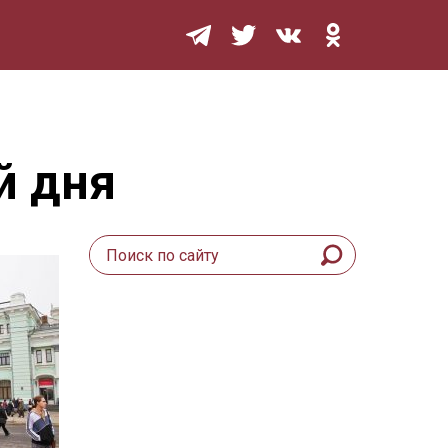
Мурзилка
й дня