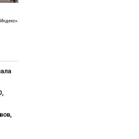
Индекс».
чала
О,
вов,