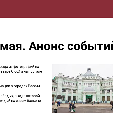
мика
Природа
Образование
Спорт
Культура
Lifestyle
 мая. Анонс событи
ряда из фотографий на
еатре OKKO и на портале
ации в городах России.
обеды», в ходе которой
аждый на своем балконе