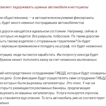
 сможет задерживать шумные автомобили и мотоциклы:
ние общественники, — в автоматическом режиме фиксировать
, будет много невинно пострадавших автомобилистов.
се дороги находятся в идеальном состоянии. Например, сейчас в
которых не ведется. Все разрыли, побросали. По таким дорогам
 быть такому водителю с оторванным глушителем? Он будет
о звуковым приемником и попадать на штраф, что будет незаконно.
ситуация, люди пытаются заработать. Им попросту некогда будет
бразом начнет пополнять казну за счет незаконно выписанных
ий непосредственно сотрудниками ГИБДД, которые будут оснащены
гое дело. Если фиксацию будут осуществлять сами сотрудники ГИБДД
 из которых были вырезаны катализаторы. Это плюс. У нас на
ах открыто размещаются рекламные баннеры, предлагающие
, вырезать из машины катализаторы. Услуга пользуется спросом,
 становятся еще опаснее. То есть автомобиль уже не соответствует
ально.