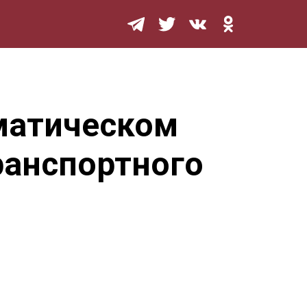
Мурзилка
оматическом
ранспортного