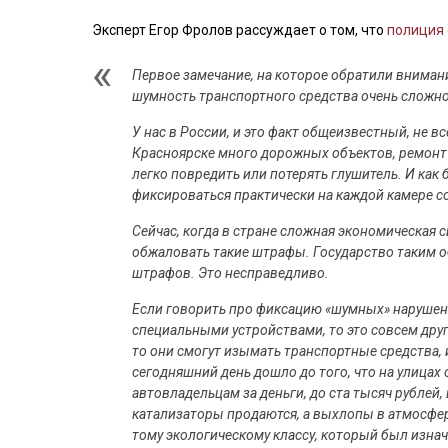
Эксперт Егор Фролов рассуждает о том, что
полиция
Первое замечание, на которое обратили внима
шумность транспортного средства очень сложно
У нас в России, и это факт общеизвестный, не в
Красноярске много дорожных объектов, ремонт 
легко повредить или потерять глушитель. И как
фиксироваться практически на каждой камере с
Сейчас, когда в стране сложная экономическая 
обжаловать такие штрафы. Государство таким о
штрафов. Это несправедливо.
Если говорить про фиксацию «шумных» нарушен
специальными устройствами, то это совсем дру
то они смогут изымать транспортные средства,
сегодняшний день дошло до того, что на улиц
автовладельцам за деньги, до ста тысяч рублей
катализаторы продаются, а выхлопы в атмосферу
тому экологическому классу, который был изнач