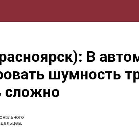
мика
Природа
Образование
Спорт
Культура
Lifestyle
расноярск): В авт
овать шумность т
ь сложно
ионального
адельцев,