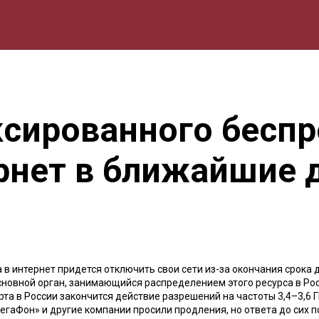
мика
Природа
Образование
Спорт
Культура
Lifestyle
сированного беспр
ернет в ближайшие 
в интернет придется отключить свои сети из-за окончания срока 
сновной орган, занимающийся распределением этого ресурса в Рос
арта в России закончится действие разрешений на частоты 3,4–3,6 
МегаФон» и другие компании просили продления, но ответа до сих п