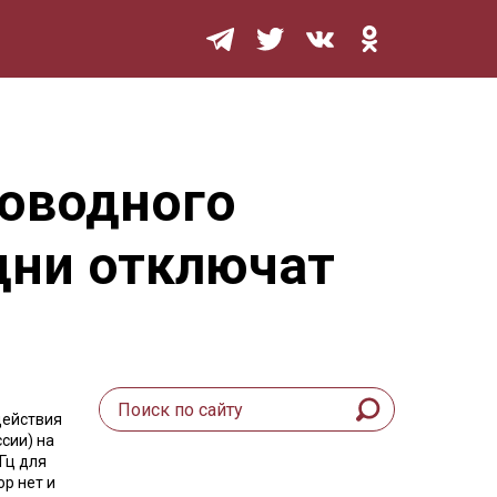
Мурзилка
оводного
дни отключат
действия
сии) на
ГГц для
ор нет и