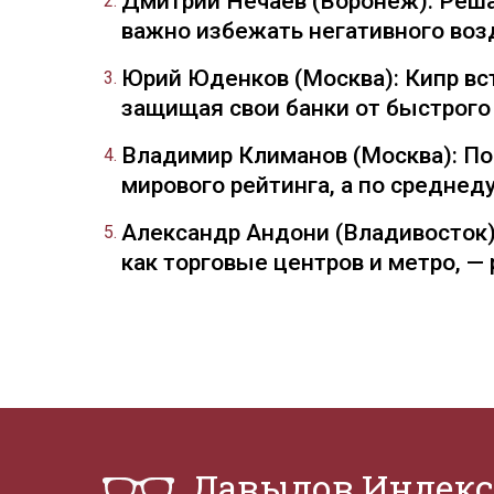
Дмитрий Нечаев (Воронеж): Реша
важно избежать негативного воз
Юрий Юденков (Москва): Кипр вст
защищая свои банки от быстрого
Владимир Климанов (Москва): П
мирового рейтинга, а по средне
Александр Андони (Владивосток)
как торговые центров и метро, 
Давыдов.Индекс