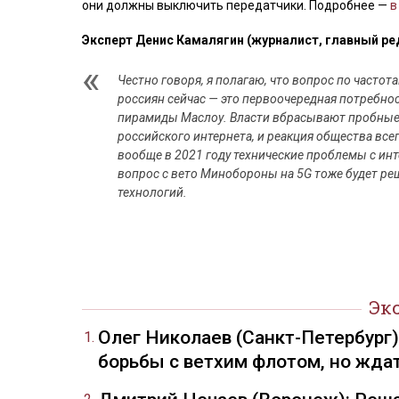
они должны выключить передатчики. Подробнее —
в
Эксперт Денис Камалягин (журналист, главный ре
Честно говоря, я полагаю, что вопрос по частота
россиян сейчас — это первоочередная потребнос
пирамиды Маслоу. Власти вбрасывают пробные ш
российского интернета, и реакция общества всег
вообще в 2021 году технические проблемы с инт
вопрос с вето Минобороны на 5G тоже будет реш
технологий.
Эк
Олег Николаев (Санкт-Петербург
борьбы с ветхим флотом, но жда