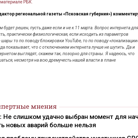
 материале РБК.
дактор региональной газеты «Псковская губерния») комментир
м будет решен, пусть даже если и не к 11 марта. Вопрос интернета дл
ть, практически физиологическая, если исходить из параметров
ары то по поводу блокировки YouTube, то по поводу «локализации
да показывает, что с отключением интернета лучше не шутить. Да и
ернетом выглядят, скажем так, позорно для страны. Я надеюсь, что
аться, несмотря на всю дремучесть нашей власти в плане
спертные мнения
): Не слишком удачно выбран момент для на
ть новых аварий больше нельзя