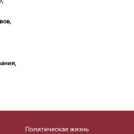
О,
вов,
вания,
Политическая жизнь