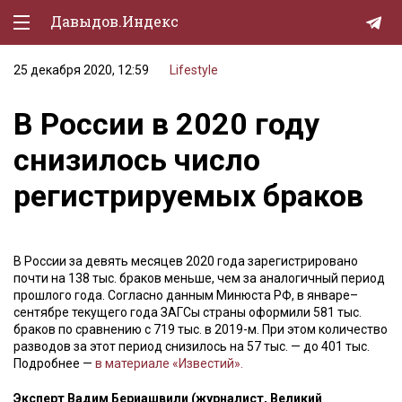
Давыдов.Индекс
25 декабря 2020, 12:59
Lifestyle
Политическая жизнь
В России в 2020 году
Экономика
снизилось число
Природа
регистрируемых браков
Образование
Спорт
В России за девять месяцев 2020 года зарегистрировано
Культура
почти на 138 тыс. браков меньше, чем за аналогичный период
прошлого года. Согласно данным Минюста РФ, в январе–
Lifestyle
сентябре текущего года ЗАГСы страны оформили 581 тыс.
браков по сравнению с 719 тыс. в 2019-м. При этом количество
Мурзилка
разводов за этот период снизилось на 57 тыс. — до 401 тыс.
Подробнее —
в материале «Известий».
Эксперт Вадим Бериашвили (журналист, Великий