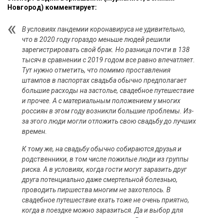
Новгород) комментирует:
В условиях пандемии коронавируса не удивительно,
что в 2020 году гораздо меньше людей решили
зарегистрировать свой брак. Но разница почти в 138
тысяч в сравнении с 2019 годом все равно впечатляет.
Тут нужно отметить, что помимо проставления
штампов в паспортах свадьба обычно предполагает
большие расходы на застолье, свадебное путешествие
и прочее. А с материальным положением у многих
россиян в этом году возникли большие проблемы. Из-
за этого люди могли отложить свою свадьбу до лучших
времен.
К тому же, на свадьбу обычно собираются друзья и
родственники, в том числе пожилые люди из группы
риска. А в условиях, когда гости могут заразить друг
друга потенциально даже смертельной болезнью,
проводить пиршества многим не захотелось. В
свадебное путешествие ехать тоже не очень приятно,
когда в поездке можно заразиться. Да и выбор для