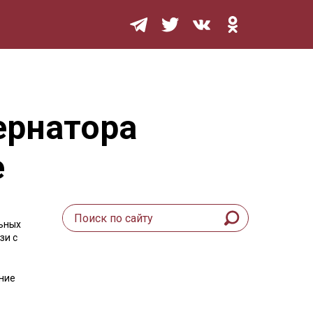
Мурзилка
ернатора
е
льных
зи с
ание