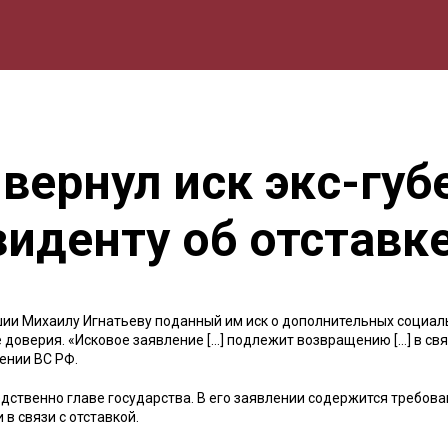
мика
Природа
Образование
Спорт
Культура
Lifestyle
вернул иск экс-губ
иденту об отставк
шии Михаилу Игнатьеву поданный им иск о дополнительных социа
 доверия. «Исковое заявление […] подлежит возвращению […] в свя
ении ВС РФ.
дственно главе государства. В его заявлении содержится требов
в связи с отставкой.