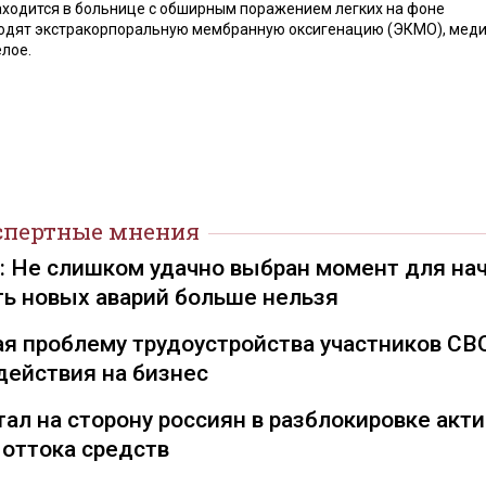
находится в больнице с обширным поражением легких на фоне
водят экстракорпоральную мембранную оксигенацию (ЭКМО), мед
лое.
спертные мнения
): Не слишком удачно выбран момент для на
ть новых аварий больше нельзя
я проблему трудоустройства участников СВ
действия на бизнес
ал на сторону россиян в разблокировке акти
 оттока средств