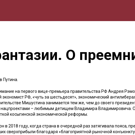
мика
Природа
Образование
Спорт
Культура
Lifestyle
фантазии. О преемн
в Путина.
нимание на первого вице-премьера правительства РФ Андрея Рэм
 экономист РФ, «чуть за шестьдесят», экономический антилиберал,
вительстве Мишустина занимается тем же, чем до своего президен
ь нацпроектами – любимым детищем Владимира Владимировича. 
откой косыгинской экономической реформы.
 в 2018 году, когда страна в очередной раз затягивала пояса, пр
вших сверхприбыли благодаря «благоприятной рыночной конъюнкту