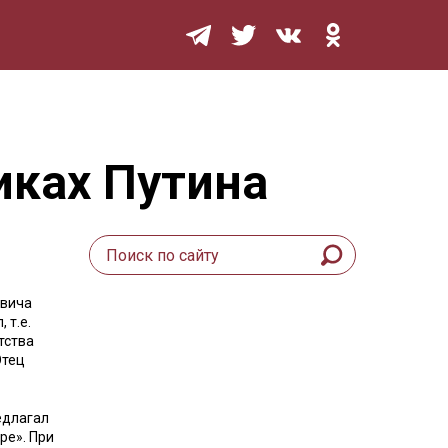
Мурзилка
иках Путина
овича
 т.е.
тства
Отец
едлагал
ре». При