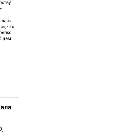
рству
».
алась
сь, что
крепко
общем
чала
О,