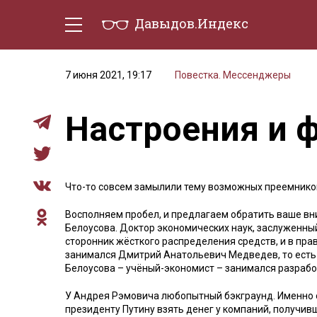
Давыдов.Индекс
Политическая жизнь
Эконо
7 июня 2021, 19:17
Повестка. Мессенджеры
Настроения и 
Что-то совсем замылили тему возможных преемнико
Восполняем пробел, и предлагаем обратить ваше в
Белоусова. Доктор экономических наук, заслуженный
сторонник жёсткого распределения средств, и в пра
занимался Дмитрий Анатольевич Медведев, то ест
Белоусова – учёный-экономист – занимался разраб
У Андрея Рэмовича любопытный бэкграунд. Именно он
президенту Путину взять денег у компаний, получи