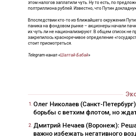
этом налогов заплатили чуть. Ну то есть, по предл
полтриллиона рублей. Известно, что Путин докладну
Впоследствии кто-то из ближайшего окружения Путин
паника на фондовом рынке – акционеры начали пачка
их чуть ли не национализируют. В общем список не 
закрепилось красноречивое определение «государст
стоит присмотреться.
Telegram-канал «
Шалтай-Бабай
»
Эк
Олег Николаев (Санкт-Петербург
борьбы с ветхим флотом, но жда
Дмитрий Нечаев (Воронеж): Реша
важно избежать негативного воз