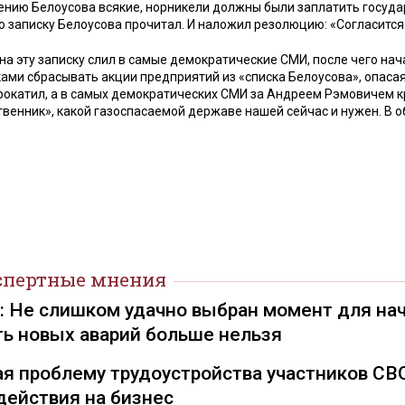
ожению Белоусова всякие, норникели должны были заплатить госуда
ю записку Белоусова прочитал. И наложил резолюцию: «Согласится
а эту записку слил в самые демократические СМИ, после чего нач
ми сбрасывать акции предприятий из «списка Белоусова», опасая
прокатил, а в самых демократических СМИ за Андреем Рэмовичем 
венник», какой газоспасаемой державе нашей сейчас и нужен. В 
спертные мнения
): Не слишком удачно выбран момент для на
ть новых аварий больше нельзя
я проблему трудоустройства участников СВ
действия на бизнес