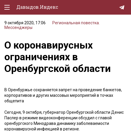
Давыдов.Индекс
9 октября 2020, 17:06
Региональная повестка.
Политическая жизнь
Мессенджеры
Экономика
О коронавирусных
Природа
ограничениях в
Образование
Оренбургской области
Спорт
Культура
В Оренбуржье сохраняется запрет на проведение банкетов,
корпоративов и других массовых мероприятий в точках
Lifestyle
общепита
Мурзилка
Сегодня, 9 октября, губернатор Оренбургской области Денис
Паслер в режиме видеоконференции обсудил с главой
оренбургского Минздрава динамику заболеваемости
коронавирусной инфекцией в регионе.