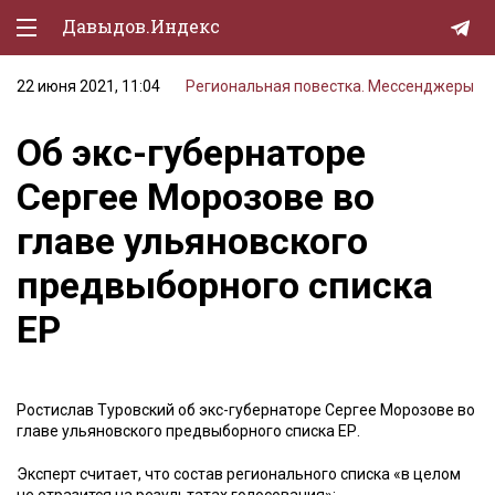
Давыдов.Индекс
22 июня 2021, 11:04
Региональная повестка. Мессенджеры
Политическая жизнь
Об экс-губернаторе
Экономика
Сергее Морозове во
Природа
главе ульяновского
Образование
предвыборного списка
Спорт
ЕР
Культура
Lifestyle
Ростислав Туровский об экс-губернаторе Сергее Морозове во
Мурзилка
главе ульяновского предвыборного списка ЕР.
Эксперт считает, что состав регионального списка «в целом