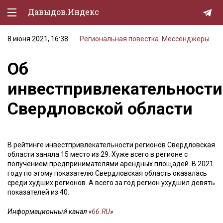
Давыдов.Индекс
8 июня 2021, 16:38
Региональная повестка. Мессенджеры
Политическая жизнь
Об
Экономика
инвестпривлекательности
Природа
Свердловской области
Образование
Спорт
В рейтинге инвестпривлекательности регионов Свердловская
Культура
области заняла 15 место из 29. Хуже всего в регионе с
получением предпринимателями арендных площадей. В 2021
Lifestyle
году по этому показателю Свердловская область оказалась
среди худших регионов. А всего за год регион ухудшил девять
Мурзилка
показателей из 40.
Информационный канал «
66.RU
»